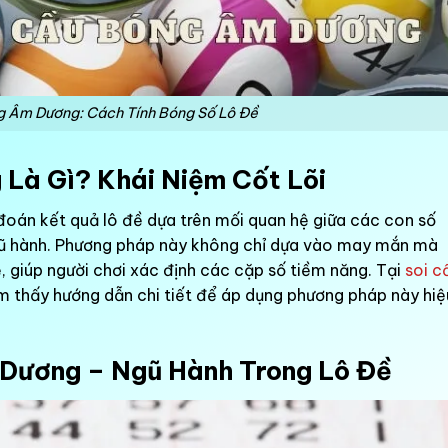
g Âm Dương: Cách Tính Bóng Số Lô Đề
Là Gì? Khái Niệm Cốt Lõi
đoán kết quả lô đề dựa trên mối quan hệ giữa các con số
ũ hành. Phương pháp này không chỉ dựa vào may mắn mà
, giúp người chơi xác định các cặp số tiềm năng. Tại
soi c
m thấy hướng dẫn chi tiết để áp dụng phương pháp này hiệ
 Dương – Ngũ Hành Trong Lô Đề