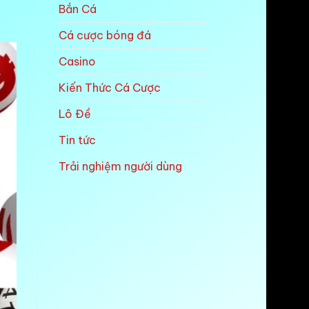
này
Bắn Cá
sảnh
Game
Cá cược bóng đá
Slots
PG88
hiện
Casino
đại
Kiến Thức Cá Cược
Lô Đề
Tin tức
Trải nghiệm người dùng