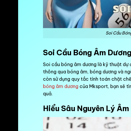
Soi Cầu Bón
Soi Cầu Bóng Âm Dương 
Soi cầu bóng âm dương là kỹ thuật dự 
thông qua bóng âm, bóng dương và ng
còn sử dụng quy tắc tính toán chặt chẽ
bóng âm dương
của Mksport, bạn sẽ tì
quả.
Hiểu Sâu Nguyên Lý Âm