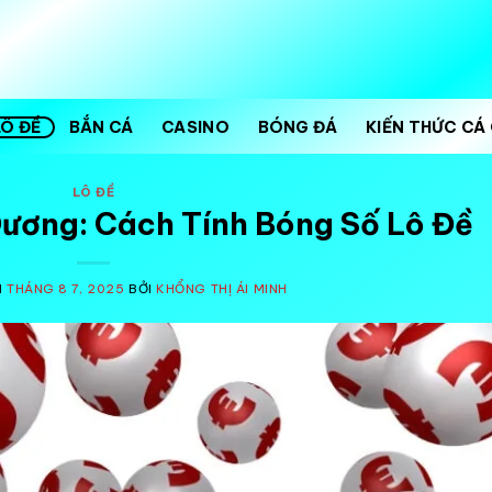
LÔ ĐỀ
BẮN CÁ
CASINO
BÓNG ĐÁ
KIẾN THỨC CÁ
LÔ ĐỀ
ương: Cách Tính Bóng Số Lô Đề
N
THÁNG 8 7, 2025
BỞI
KHỔNG THỊ ÁI MINH