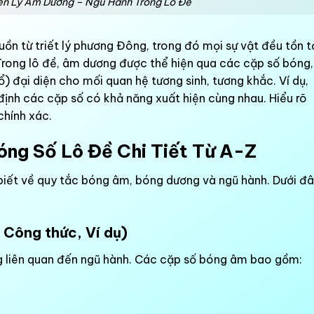
ên Lý Âm Dương – Ngũ Hành Trong Lô Đề
ồn từ triết lý phương Đông, trong đó mọi sự vật đều tồn t
 Trong lô đề, âm dương được thể hiện qua các cặp số bóng,
) đại diện cho mối quan hệ tương sinh, tương khắc. Ví dụ,
định các cặp số có khả năng xuất hiện cùng nhau. Hiểu rõ
chính xác.
ng Số Lô Đề Chi Tiết Từ A-Z
u biết về quy tắc bóng âm, bóng dương và ngũ hành. Dưới đ
Công thức, Ví dụ)
g liên quan đến ngũ hành. Các cặp số bóng âm bao gồm: