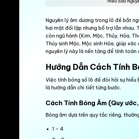
Hiểu Sâu Nguy
Nguyên lý âm dương trong lô đề bắt ngu
hai mặt đối lập nhưng bổ trợ lẫn nhau.
còn ngũ hành (Kim, Mộc, Thủy, Hỏa, Thổ
Thủy sinh Mộc, Mộc sinh Hỏa, giúp xác 
nguyên lý này là nền tảng để tính toán 
Hướng Dẫn Cách Tính Bó
Việc tính bóng số lô đề đòi hỏi sự hiể
là hướng dẫn chi tiết từng bước.
Cách Tính Bóng Âm (Quy ước, 
Bóng âm dựa trên quy tắc riêng, thườn
1 – 4