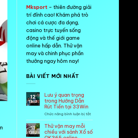
Mksport
– thiên đường giải
trí đỉnh cao! Khám phá trò
chơi cá cược đa dạng,
casino trực tuyến sống
động và thế giới game
online hấp dẫn. Thử vận
may và chinh phục phần
thưởng ngay hôm nay!
BÀI VIẾT MỚI NHẤT
Lưu ý quan trọng
12
trong Hướng Dẫn
Th12
Rút Tiền tại 33Win
Chức năng bình luận bị tắt
ở
Lưu
ý
Thử vận may mỗi
ẫn
11
quan
chiều với sảnh Xổ số
Th12
trọng
OK365 online