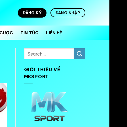
ĐĂNG KÝ
ĐĂNG NHẬP
 CƯỢC
TIN TỨC
LIÊN HỆ
GIỚI THIỆU VỀ
MKSPORT