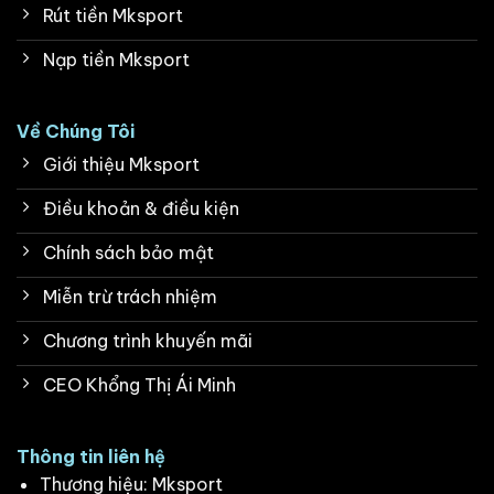
Rút tiền Mksport
Nạp tiền Mksport
Về Chúng Tôi
Giới thiệu Mksport
Điều khoản & điều kiện
Chính sách bảo mật
Miễn trừ trách nhiệm
Chương trình khuyến mãi
CEO Khổng Thị Ái Minh
Thông tin liên hệ
Thương hiệu: Mksport