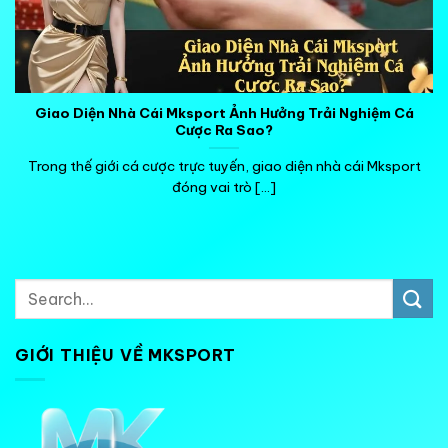
Giao Diện Nhà Cái Mksport Ảnh Hưởng Trải Nghiệm Cá
Cược Ra Sao?
Trong thế giới cá cược trực tuyến, giao diện nhà cái Mksport
đóng vai trò [...]
GIỚI THIỆU VỀ MKSPORT