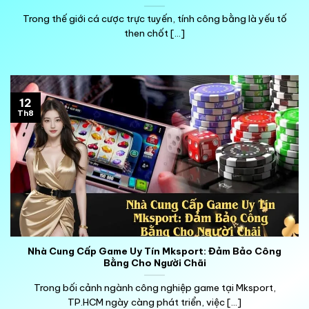
Trong thế giới cá cược trực tuyến, tính công bằng là yếu tố
then chốt [...]
12
Th8
Nhà Cung Cấp Game Uy Tín Mksport: Đảm Bảo Công
Bằng Cho Người Chãi
Trong bối cảnh ngành công nghiệp game tại Mksport,
TP.HCM ngày càng phát triển, việc [...]