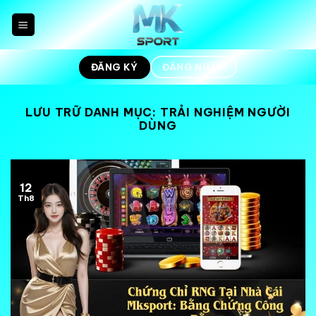
Chuyển
đến
nội
dung
ĐĂNG KÝ
ĐĂNG NHẬP
LƯU TRỮ DANH MỤC:
TRẢI NGHIỆM NGƯỜI
DÙNG
12
Th8