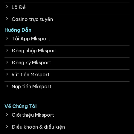
Lô Đề
Casino trực tuyến
Hướng Dẫn
Tải App Mksport
Đăng nhập Mksport
Đăng ký Mksport
Rút tiền Mksport
Nạp tiền Mksport
Về Chúng Tôi
Giới thiệu Mksport
Điều khoản & điều kiện