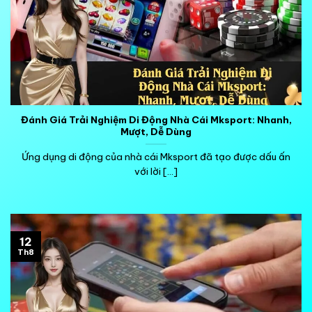
Đánh Giá Trải Nghiệm Di Động Nhà Cái Mksport: Nhanh,
Mượt, Dễ Dùng
Ứng dụng di động của nhà cái Mksport đã tạo được dấu ấn
với lời [...]
12
Th8