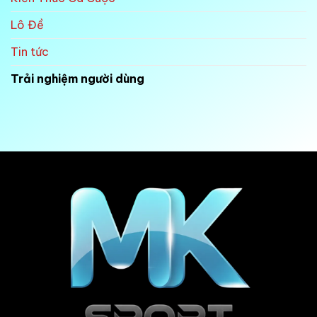
Lô Đề
Tin tức
Trải nghiệm người dùng