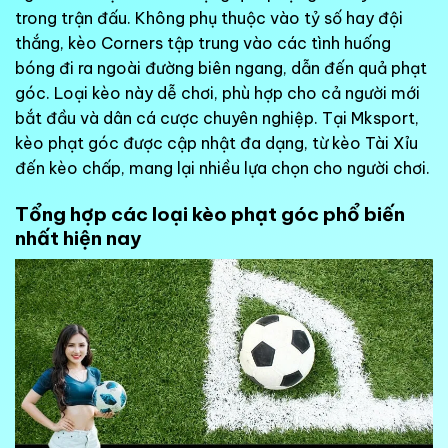
trong trận đấu. Không phụ thuộc vào tỷ số hay đội
thắng, kèo Corners tập trung vào các tình huống
bóng đi ra ngoài đường biên ngang, dẫn đến quả phạt
góc. Loại kèo này dễ chơi, phù hợp cho cả người mới
bắt đầu và dân cá cược chuyên nghiệp. Tại Mksport,
kèo phạt góc được cập nhật đa dạng, từ kèo Tài Xỉu
đến kèo chấp, mang lại nhiều lựa chọn cho người chơi.
Tổng hợp các loại kèo phạt góc phổ biến
nhất hiện nay