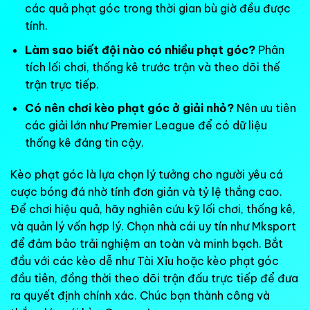
các quả phạt góc trong thời gian bù giờ đều được
tính.
Làm sao biết đội nào có nhiều phạt góc?
Phân
tích lối chơi, thống kê trước trận và theo dõi thế
trận trực tiếp.
Có nên chơi kèo phạt góc ở giải nhỏ?
Nên ưu tiên
các giải lớn như Premier League để có dữ liệu
thống kê đáng tin cậy.
Kèo phạt góc là lựa chọn lý tưởng cho người yêu cá
cược bóng đá nhờ tính đơn giản và tỷ lệ thắng cao.
Để chơi hiệu quả, hãy nghiên cứu kỹ lối chơi, thống kê,
và quản lý vốn hợp lý. Chọn nhà cái uy tín như Mksport
để đảm bảo trải nghiệm an toàn và minh bạch. Bắt
đầu với các kèo dễ như Tài Xỉu hoặc kèo phạt góc
đầu tiên, đồng thời theo dõi trận đấu trực tiếp để đưa
ra quyết định chính xác. Chúc bạn thành công và