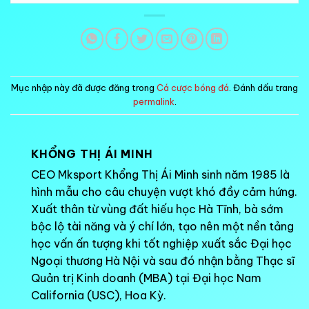
Mục nhập này đã được đăng trong
Cá cược bóng đá
. Đánh dấu trang
permalink
.
KHỔNG THỊ ÁI MINH
CEO Mksport Khổng Thị Ái Minh sinh năm 1985 là
hình mẫu cho câu chuyện vượt khó đầy cảm hứng.
Xuất thân từ vùng đất hiếu học Hà Tĩnh, bà sớm
bộc lộ tài năng và ý chí lớn, tạo nên một nền tảng
học vấn ấn tượng khi tốt nghiệp xuất sắc Đại học
Ngoại thương Hà Nội và sau đó nhận bằng Thạc sĩ
Quản trị Kinh doanh (MBA) tại Đại học Nam
California (USC), Hoa Kỳ.