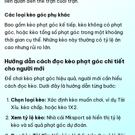
liên quan đến thế trận cuối trận.
Các loại kèo góc phụ khác
Bao gồm kèo phạt góc kế tiếp, kèo không có phạt
góc, hoặc kèo tổng số phạt góc trong một khoảng
thời gian cụ thể. Những kèo này thường có tỷ lệ ăn
cao nhưng rủi ro lớn.
Hướng dẫn cách đọc kèo phạt góc chi tiết
cho người mới
Để chơi kèo phạt góc hiệu quả, người mới cần hiểu
cách đọc kèo. Dưới đây là hướng dẫn từng bước:
Chọn loại kèo:
Xác định kèo muốn chơi, ví dụ Tài
Xỉu, kèo chấp, hoặc kèo 1X2.
Xem tỷ lệ kèo:
Nhà cái Mksport sẽ hiển thị tỷ lệ
kèo và số quả phạt góc dự đoán.