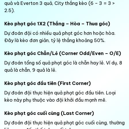
quả và Everton 3 quả, City thắng kèo (6 – 3 = 3 >
2.5).
Kèo phạt góc 1X2 (Thắng – Hòa – Thua góc)
Dự đoán đội có nhiều quả phạt góc hơn hoặc hòa.
Đây là kèo đơn giản, tỷ lệ thắng khoảng 50%.
Kèo phạt góc Chẵn/Lẻ (Corner Odd/Even – O/E)
Dự đoán tổng số quả phạt góc là chẵn hay lẻ. Ví dụ, 8
quả là chẵn, 9 quả là lẻ.
Kèo phạt góc đầu tiên (First Corner)
Dự đoán đội thực hiện quả phạt góc đầu tiên. Loại
kèo này phụ thuộc vào đội khởi đầu mạnh mẽ.
Kèo phạt góc cuối cùng (Last Corner)
Dự đoán đội thực hiện quả phạt góc cuối cùng, thường