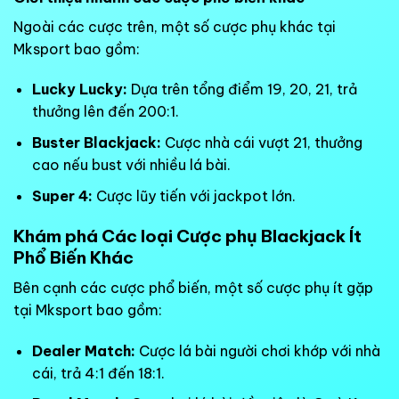
Ngoài các cược trên, một số cược phụ khác tại
Mksport bao gồm:
Lucky Lucky:
Dựa trên tổng điểm 19, 20, 21, trả
thưởng lên đến 200:1.
Buster Blackjack:
Cược nhà cái vượt 21, thưởng
cao nếu bust với nhiều lá bài.
Super 4:
Cược lũy tiến với jackpot lớn.
Khám phá Các loại Cược phụ Blackjack Ít
Phổ Biến Khác
Bên cạnh các cược phổ biến, một số cược phụ ít gặp
tại Mksport bao gồm:
Dealer Match:
Cược lá bài người chơi khớp với nhà
cái, trả 4:1 đến 18:1.