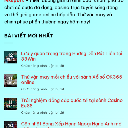
Mksport
– thiên đường giải trí đỉnh cao! Khám phá trò
chơi cá cược đa dạng, casino trực tuyến sống động
và thế giới game online hấp dẫn. Thử vận may và
chinh phục phần thưởng ngay hôm nay!
BÀI VIẾT MỚI NHẤT
Lưu ý quan trọng trong Hướng Dẫn Rút Tiền tại
12
33Win
Th12
Chức năng bình luận bị tắt
ở
Lưu
ý
Thử vận may mỗi chiều với sảnh Xổ số OK365
11
quan
online
Th12
trọng
Chức năng bình luận bị tắt
ở
trong
Thử
Hướng
vận
Trải nghiệm đẳng cấp quốc tế tại sảnh Casino
Dẫn
11
may
Rút
Ee88
Th12
mỗi
Tiền
Chức năng bình luận bị tắt
ở
chiều
tại
Trải
với
33Win
nghiệm
Cập nhật Bảng Xếp Hạng Ngoại Hạng Anh mới
sảnh
10
đẳng
Xổ