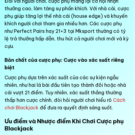
Đối với người chơi, cược phụ mang lại cơ hội nhận
thưởng cao, làm tăng sự phấn khích. Với nhà cái, cược
phụ giúp tăng lợi thế nhà cái (house edge) và khuyến
khích người chơi tham gia nhiều hơn. Các cược phụ
như Perfect Pairs hay 21+3 tại Mksport thường có tỷ
lệ trả thưởng hấp dẫn, thu hút cả người chơi mới và kỳ
cựu.
Bản chất của cược phụ: Cược vào xác suất riêng
biệt
Cược phụ dựa trên xác suất của các sự kiện ngẫu
nhiên, như hai lá bài đầu tiên tạo thành đôi hoặc nhà
cái vượt 21 điểm. Tuy nhiên, xác suất thắng thường
thấp hơn cược chính, đòi hỏi người chơi hiểu rõ
Cách
chơi Blackjack
để đưa ra quyết định sáng suốt.
Ưu điểm và Nhược điểm Khi Chơi Cược phụ
Blackjack