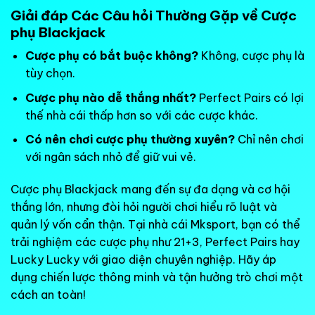
Giải đáp Các Câu hỏi Thường Gặp về Cược
phụ Blackjack
Cược phụ có bắt buộc không?
Không, cược phụ là
tùy chọn.
Cược phụ nào dễ thắng nhất?
Perfect Pairs có lợi
thế nhà cái thấp hơn so với các cược khác.
Có nên chơi cược phụ thường xuyên?
Chỉ nên chơi
với ngân sách nhỏ để giữ vui vẻ.
Cược phụ Blackjack mang đến sự đa dạng và cơ hội
thắng lớn, nhưng đòi hỏi người chơi hiểu rõ luật và
quản lý vốn cẩn thận. Tại nhà cái Mksport, bạn có thể
trải nghiệm các cược phụ như 21+3, Perfect Pairs hay
Lucky Lucky với giao diện chuyên nghiệp. Hãy áp
dụng chiến lược thông minh và tận hưởng trò chơi một
cách an toàn!