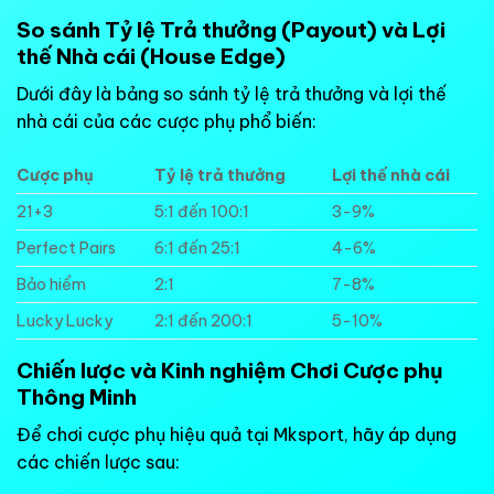
So sánh Tỷ lệ Trả thưởng (Payout) và Lợi
thế Nhà cái (House Edge)
Dưới đây là bảng so sánh tỷ lệ trả thưởng và lợi thế
nhà cái của các cược phụ phổ biến:
Cược phụ
Tỷ lệ trả thưởng
Lợi thế nhà cái
21+3
5:1 đến 100:1
3-9%
Perfect Pairs
6:1 đến 25:1
4-6%
Bảo hiểm
2:1
7-8%
Lucky Lucky
2:1 đến 200:1
5-10%
Chiến lược và Kinh nghiệm Chơi Cược phụ
Thông Minh
Để chơi cược phụ hiệu quả tại Mksport, hãy áp dụng
các chiến lược sau: