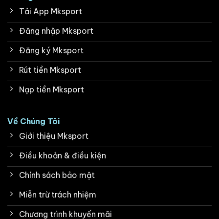
Tải App Mksport
Đăng nhập Mksport
Đăng ký Mksport
Rút tiền Mksport
Nạp tiền Mksport
Về Chúng Tôi
Giới thiệu Mksport
Điều khoản & điều kiện
Chính sách bảo mật
Miễn trừ trách nhiệm
Chương trình khuyến mãi