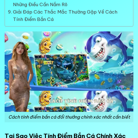
Những Điều Cần Nắm Rõ
Giải Đáp Các Thắc Mắc Thường Gặp Về Cách
Tính Điểm Bắn Cá
Cách tính điểm bắn cá đổi thưởng chính xác nhất cần biết
Tại Sao Việc Tính Điểm Bắn Cá Chính Xác