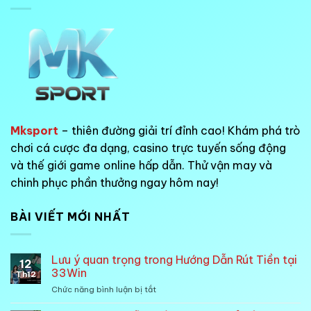
Mksport
– thiên đường giải trí đỉnh cao! Khám phá trò
chơi cá cược đa dạng, casino trực tuyến sống động
và thế giới game online hấp dẫn. Thử vận may và
chinh phục phần thưởng ngay hôm nay!
BÀI VIẾT MỚI NHẤT
Lưu ý quan trọng trong Hướng Dẫn Rút Tiền tại
12
33Win
Th12
Chức năng bình luận bị tắt
ở
Lưu