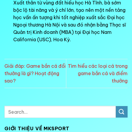
Xuất thân từ vùng đất hiếu học Hà Tĩnh, bà sớm
bộc lộ tài năng và ý chí lớn, tạo nên một nền tảng
học vấn ấn tượng khi tốt nghiệp xuất sắc Đại học
Ngoại thương Hà Nội và sau đó nhận bằng Thạc sĩ
Quản trị Kinh doanh (MBA) tại Đại học Nam
California (USC), Hoa Kỳ.
Giải đáp: Game bắn cá đổi
Tìm hiểu các loại cá trong
thưởng là gì? Hoạt động
game bắn cá và điểm
sao?
thưởng
GIỚI THIỆU VỀ MKSPORT