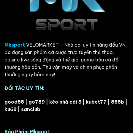
Mksport
VELOMARKET – Nhà cái uy tín hàng đầu VN
đa dạng sản phẩm cá cược trực tuyến thể thao,
casino live sống động và thế giới game bắn cá đổi
thưởng hấp dẫn. Thử vận may và chinh phục phần
thưởng ngay hôm nay!
ĐỐI TÁC UY TÍN:
good88
|
go789
|
kèo nhà cái 5
|
kubet77
|
888b
|
ku68
|
sanclub
Sản Phẩm Mksport