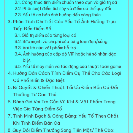
Công thức tính điểm chuẩn theo đạn và giá trị cá
Phân biệt điểm tích lũy và điểm có thể quy đổi
Yếu tố cơ bản ảnh hưởng đến công thức
Phân Tích Chi Tiết Các Yếu Tố Ảnh Hưởng Trực
Tiếp Đến Điểm Số
Giá trị điểm của từng loại cá
Sức mạnh và chi phí của từng loại đạn/súng
Vai trò của vật phẩm hỗ trợ
Ảnh hưởng của cấp độ VIP hoặc hệ số nhân đặc
biệt
Yếu tố may mắn và tác động của thuật toán game
Hướng Dẫn Cách Tính Điểm Cụ Thể Cho Các Loại
Cá Phổ Biến & Đặc Biệt
Bí Quyết & Chiến Thuật Tối Ưu Điểm Bắn Cá Đổi
Thưởng Từ Cao Thủ
Đánh Giá Vai Trò Của Vũ Khí & Vật Phẩm Trong
Việc Gia Tăng Điểm Số
Tính Minh Bạch & Công Bằng: Yếu Tố Then Chốt
Khi Tính Điểm Bắn Cá
Quy Đổi Điểm Thưởng Sang Tiền Mặt/Thẻ Cào: